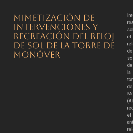
In
MIMETIZACIÓN DE
re
INTERVENCIONES Y
so
RECREACIÓN DEL RELOJ
el
DE SOL DE LA TORRE DE
rel
de
MONÓVER
so
de
la
tor
de
Mo
(Al
re
el
an
rel