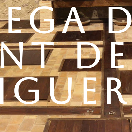
EGA D
NT DE
IGUE