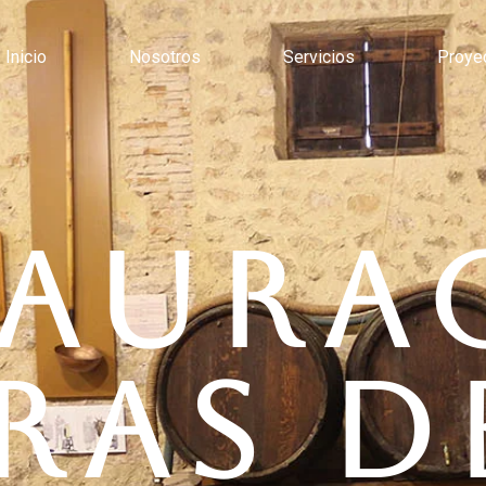
Inicio
Nosotros
Servicios
Proye
TAURA
RAS D