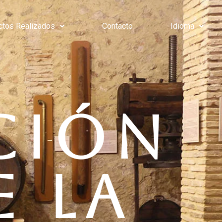
ctos Realizados
Contacto
Idioma
CIÓN
E LA