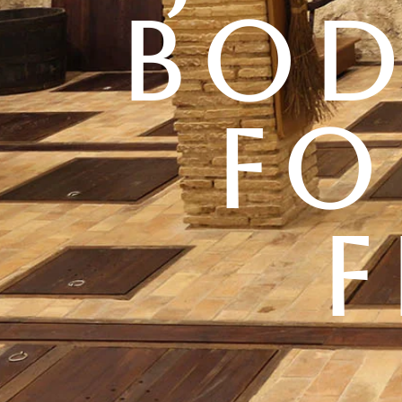
BOD
FO
F