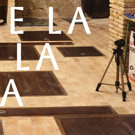
E LA
 LA
RA