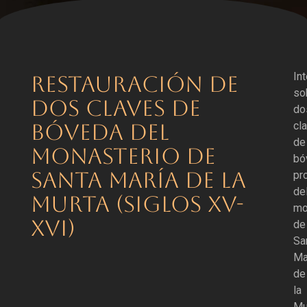
In
RESTAURACIÓN DE
so
DOS CLAVES DE
do
BÓVEDA DEL
cl
de
MONASTERIO DE
bó
SANTA MARÍA DE LA
pr
de
MURTA (SIGLOS XV-
mo
XVI)
de
Sa
Ma
de
la
Mu