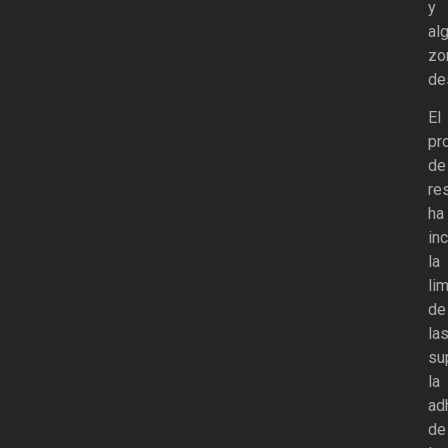
y
al
zo
de
El
pr
de
re
ha
in
la
li
de
la
su
la
ad
de