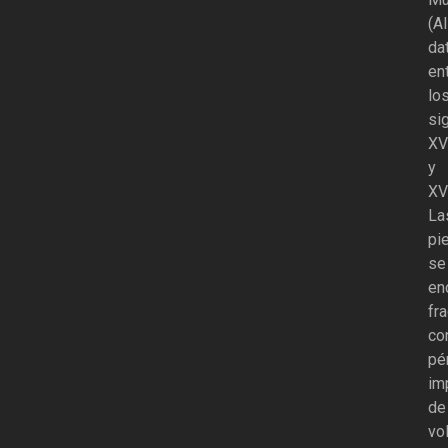
(Al
da
en
lo
si
XV
y
XV
La
pi
se
en
fr
co
pé
im
de
vo