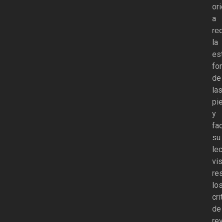
or
a
re
la
es
fo
de
la
pi
y
fac
su
le
vis
re
lo
cri
de
re